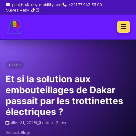
psakho@reby-mobility.com
+221 77 943 33 00
Suivez Reby :
BLOG
Et si la solution aux
embouteillages de Dakar
passait par les trottinettes
électriques ?
juillet 31, 2025
Lecture 2 min
Accueil
›
Blog
›